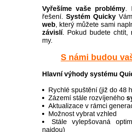
Vyřešíme vaše problémy
.
řešení.
Systém Quicky
Vám 
web
, který můžete sami napl
závislí
. Pokud budete chtít
my.
S námi budou vaše
Hlavní výhody systému Qui
Rychlé spuštění (již do 48 ho
Zázemí stále rozvíjeného
s
Aktualizace v rámci gene
Možnost vybrat vzhled
Stále vylepšovaná optim
najdou)