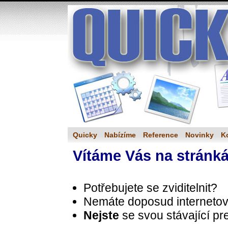
Quicky
Nabízíme
Reference
Novinky
K
Vítáme Vás na stránk
Potřebujete se zviditelnit?
Nemáte doposud internetov
Nejste
se svou stávající pr