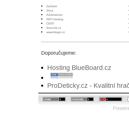
Začátek
Zóna
AAAinternet
SEO katalog
CENT
SeoLink.cz
www.bloger.cz
Doporučujeme:
Hosting BlueBoard.cz
ProDeticky.cz - Kvalitní hr
Powere